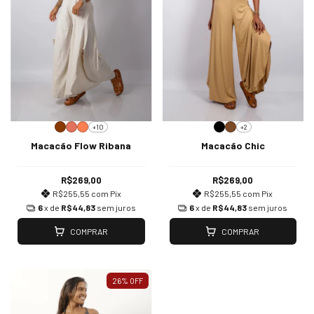
+10
+2
Macacão Flow Ribana
Macacão Chic
R$269,00
R$269,00
R$255,55
com
Pix
R$255,55
com
Pix
6
x de
R$44,83
sem juros
6
x de
R$44,83
sem juros
COMPRAR
COMPRAR
26
%
OFF