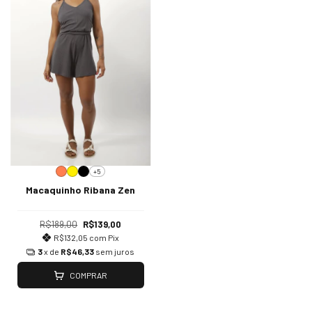
+5
Macaquinho Ribana Zen
R$189,00
R$139,00
R$132,05
com
Pix
3
x de
R$46,33
sem juros
COMPRAR