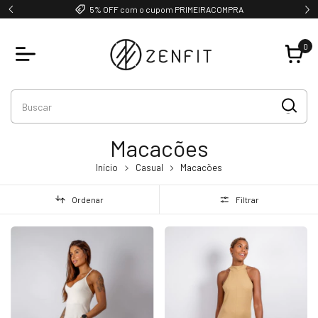
5% OFF com o cupom PRIMEIRACOMPRA
0
Macacões
Início
Casual
Macacões
Ordenar
Filtrar