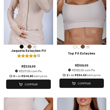
+5
+5
Jaqueta Estações Fit
Top Fit Estações
(1)
R$109,00
R$229,00
R$103,55
com
Pix
R$217,55
com
Pix
2
x de
R$54,50
sem juros
5
x de
R$45,80
sem juros
COMPRAR
COMPRAR