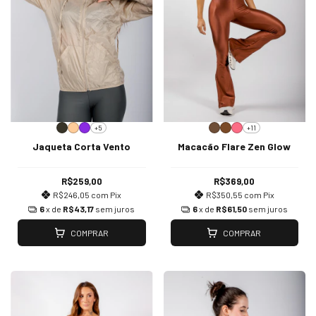
+5
+11
Jaqueta Corta Vento
Macacão Flare Zen Glow
R$259,00
R$369,00
R$246,05
com
Pix
R$350,55
com
Pix
6
x de
R$43,17
sem juros
6
x de
R$61,50
sem juros
COMPRAR
COMPRAR