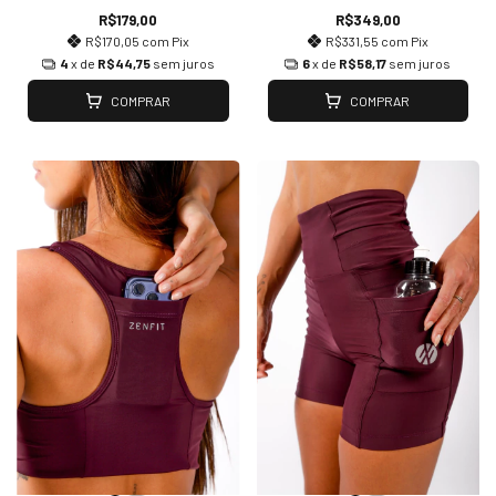
R$179,00
R$349,00
R$170,05
com
Pix
R$331,55
com
Pix
4
x de
R$44,75
sem juros
6
x de
R$58,17
sem juros
COMPRAR
COMPRAR