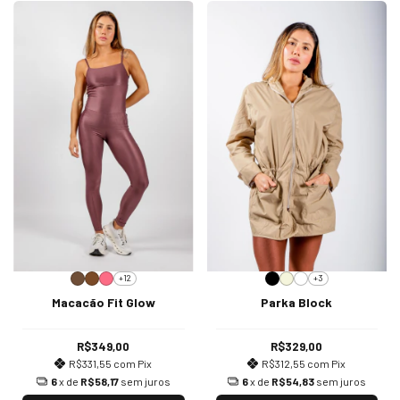
+12
+3
Macacão Fit Glow
Parka Block
R$349,00
R$329,00
R$331,55
com
Pix
R$312,55
com
Pix
6
x de
R$58,17
sem juros
6
x de
R$54,83
sem juros