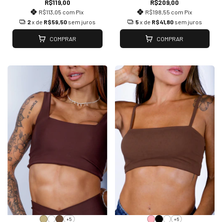
R$119,00
R$209,00
R$113,05
com
Pix
R$198,55
com
Pix
2
x de
R$59,50
sem juros
5
x de
R$41,80
sem juros
COMPRAR
COMPRAR
+5
+6