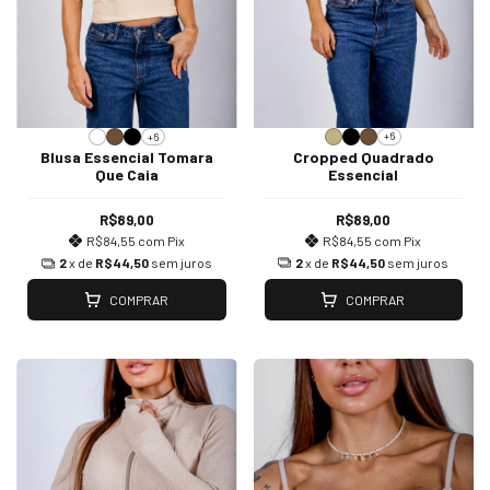
+6
+6
Cropped Quadrado
Blusa Essencial Tomara
Essencial
Que Caia
R$89,00
R$89,00
R$84,55
com
Pix
R$84,55
com
Pix
2
x de
R$44,50
sem juros
2
x de
R$44,50
sem juros
COMPRAR
COMPRAR