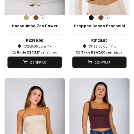
+5
+6
Macaquinho Zen Power
Cropped Canoa Essencial
R$259,00
R$129,00
R$246,05
com
Pix
R$122,55
com
Pix
6
x de
R$43,17
sem juros
3
x de
R$43,00
sem juros
COMPRAR
COMPRAR