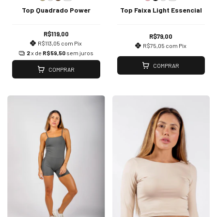
Top Quadrado Power
Top Faixa Light Essencial
R$119,00
R$79,00
R$113,05
com
Pix
R$75,05
com
Pix
2
x de
R$59,50
sem juros
COMPRAR
COMPRAR