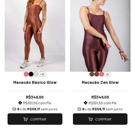
+12
+9
Macacão Básico Glow
Macacão Zen Glow
R$349,00
R$349,00
R$331,55
com
Pix
R$331,55
com
Pix
6
x de
R$58,17
sem juros
6
x de
R$58,17
sem juros
COMPRAR
COMPRAR