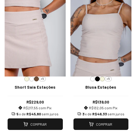
+5
+5
Short Saia Estações
Blusa Estações
R$229,00
R$139,00
R$217,55
com
Pix
R$132,05
com
Pix
5
x de
R$45,80
sem juros
3
x de
R$46,33
sem juros
COMPRAR
COMPRAR