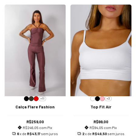
+11
+3
Calça Flare Fashion
Top Fit Air
R$259,00
R$99,00
R$246,05
com
Pix
R$94,05
com
Pix
6
x de
R$43,17
sem juros
2
x de
R$49,50
sem juros