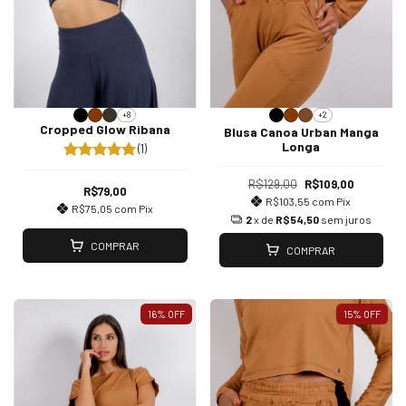
+8
+2
Cropped Glow Ribana
Blusa Canoa Urban Manga
Longa
(1)
R$129,00
R$109,00
R$79,00
R$103,55
com
Pix
R$75,05
com
Pix
2
x de
R$54,50
sem juros
COMPRAR
COMPRAR
16
%
OFF
15
%
OFF