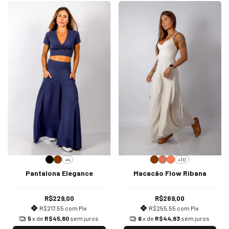
+4
+10
Pantalona Elegance
Macacão Flow Ribana
R$229,00
R$269,00
R$217,55
com
Pix
R$255,55
com
Pix
5
x de
R$45,80
sem juros
6
x de
R$44,83
sem juros