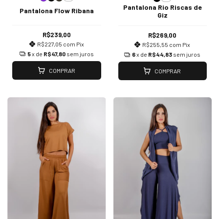
Pantalona Rio Riscas de
Pantalona Flow Ribana
Giz
R$239,00
R$269,00
R$227,05
com
Pix
R$255,55
com
Pix
5
x de
R$47,80
sem juros
6
x de
R$44,83
sem juros
COMPRAR
COMPRAR