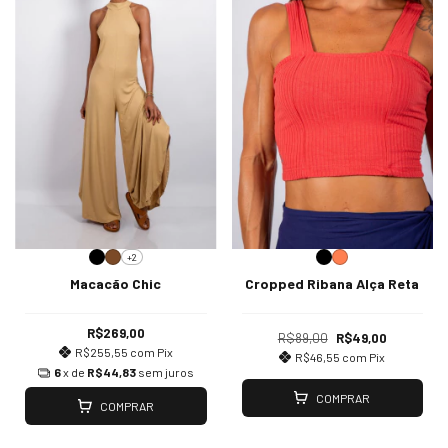
+2
Macacão Chic
Cropped Ribana Alça Reta
R$269,00
R$89,00
R$49,00
R$255,55
com
Pix
R$46,55
com
Pix
6
x de
R$44,83
sem juros
COMPRAR
COMPRAR