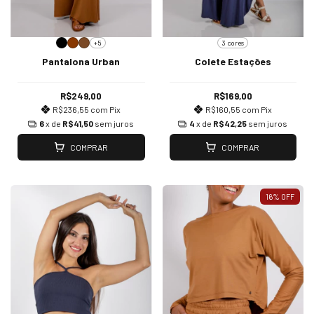
+5
3 cores
Pantalona Urban
Colete Estações
R$249,00
R$169,00
R$236,55
com
Pix
R$160,55
com
Pix
6
x de
R$41,50
sem juros
4
x de
R$42,25
sem juros
COMPRAR
COMPRAR
16
%
OFF