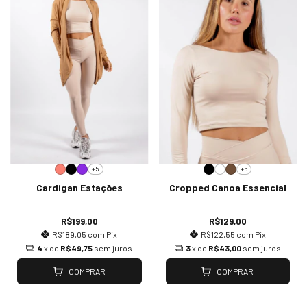
+5
+6
Cardigan Estações
Cropped Canoa Essencial
R$199,00
R$129,00
R$189,05
com
Pix
R$122,55
com
Pix
4
x de
R$49,75
sem juros
3
x de
R$43,00
sem juros
COMPRAR
COMPRAR