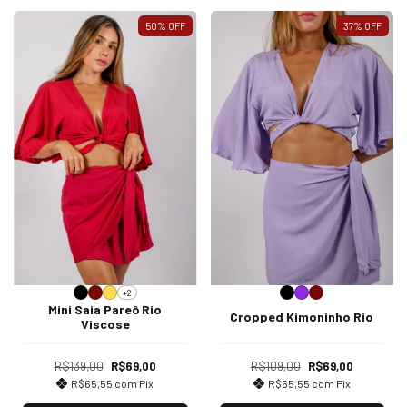
50
%
OFF
37
%
OFF
+2
Mini Saia Pareô Rio
Cropped Kimoninho Rio
Viscose
R$139,00
R$69,00
R$109,00
R$69,00
R$65,55
com
Pix
R$65,55
com
Pix