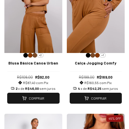
+2
+1
Blusa Básica Canoa Urban
Calça Jogging Comfy
R$109,00
R$92,00
R$199,00
R$169,00
R$87,40
com
Pix
R$160,55
com
Pix
2
x de
R$46,00
sem juros
4
x de
R$42,25
sem juros
COMPRAR
COMPRAR
45
%
OFF