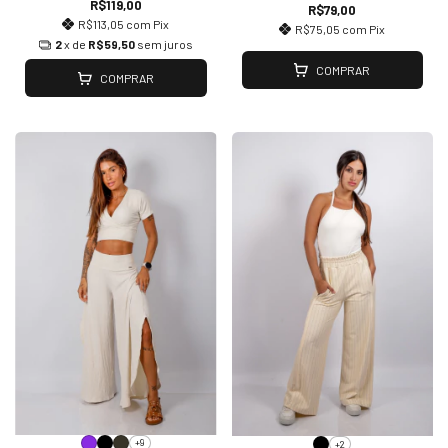
R$119,00
R$79,00
R$113,05
com
Pix
R$75,05
com
Pix
2
x de
R$59,50
sem juros
COMPRAR
COMPRAR
+9
+2