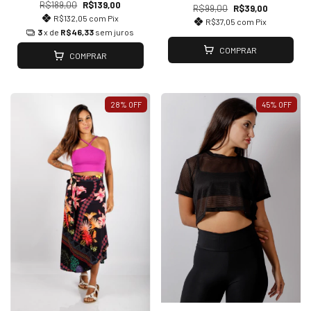
R$189,00
R$139,00
R$99,00
R$39,00
R$132,05
com
Pix
R$37,05
com
Pix
3
x de
R$46,33
sem juros
COMPRAR
COMPRAR
28
%
OFF
45
%
OFF