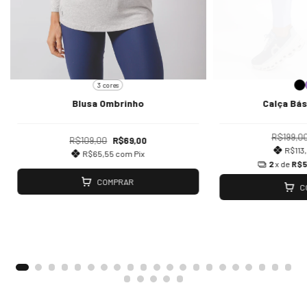
3 cores
Blusa Ombrinho
Calça Bás
R$199,0
R$109,00
R$69,00
R$113
R$65,55
com
Pix
2
x de
R$5
COMPRAR
C