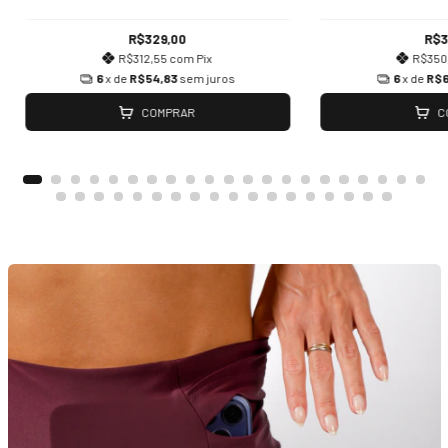
R$329,00
R$3
R$312,55
com
Pix
R$350
6
x de
R$54,83
sem juros
6
x de
R$6
COMPRAR
C