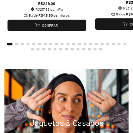
R$3
R$229,00
R$312
R$217,55
com
Pix
6
x de
R$5
5
x de
R$45,80
sem juros
C
COMPRAR
Jaquetas & Casacos