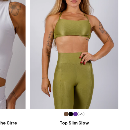
+5
he Cirre
Top Slim Glow