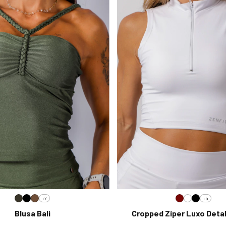
+7
+5
Blusa Bali
Cropped Zíper Luxo Detal