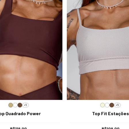
+5
+5
op Quadrado Power
Top Fit Estações
R$119,00
R$109,00