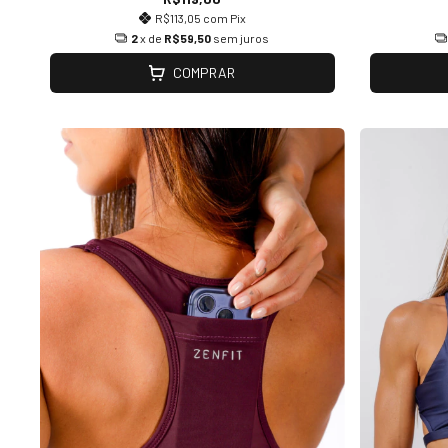
R$113,05
com
Pix
2
x de
R$59,50
sem juros
COMPRAR