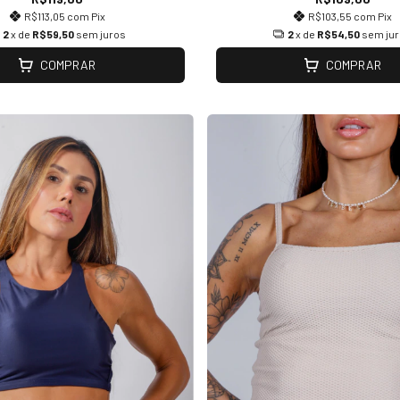
R$113,05
com
Pix
R$103,55
com
Pix
2
x de
R$59,50
sem juros
2
x de
R$54,50
sem ju
COMPRAR
COMPRAR