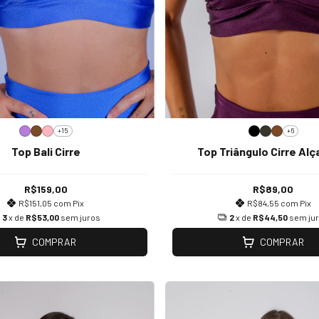
+15
+6
Top Bali Cirre
Top Triângulo Cirre Alç
R$159,00
R$89,00
R$151,05
com
Pix
R$84,55
com
Pix
3
x de
R$53,00
sem juros
2
x de
R$44,50
sem ju
COMPRAR
COMPRAR