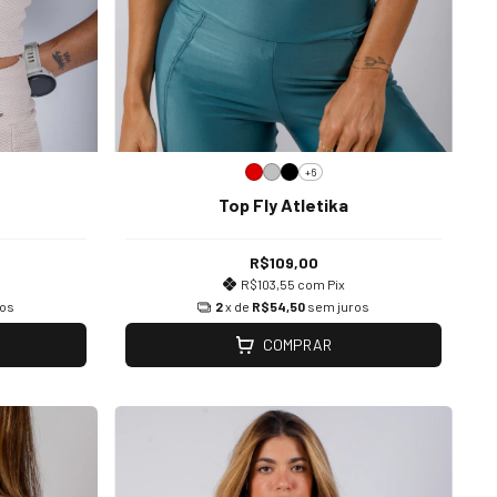
+6
Top Fly Atletika
R$109,00
R$103,55
com
Pix
ros
2
x de
R$54,50
sem juros
COMPRAR