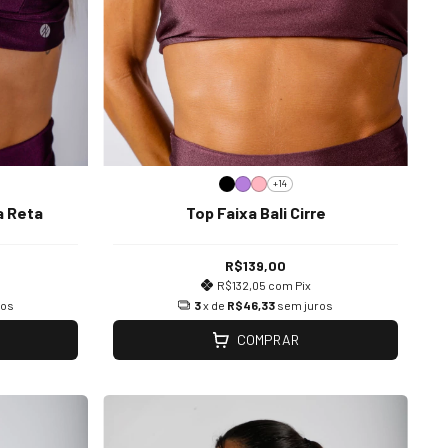
+14
a Reta
Top Faixa Bali Cirre
R$139,00
R$132,05
com
Pix
ros
3
x de
R$46,33
sem juros
COMPRAR