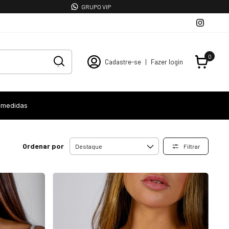
GRUPO VIP
0
Cadastre-se
|
Fazer login
 medidas
Ordenar por
Filtrar