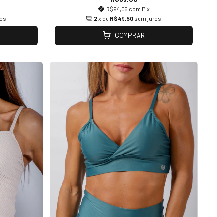
R$94,05
com
Pix
ros
2
x de
R$49,50
sem juros
COMPRAR