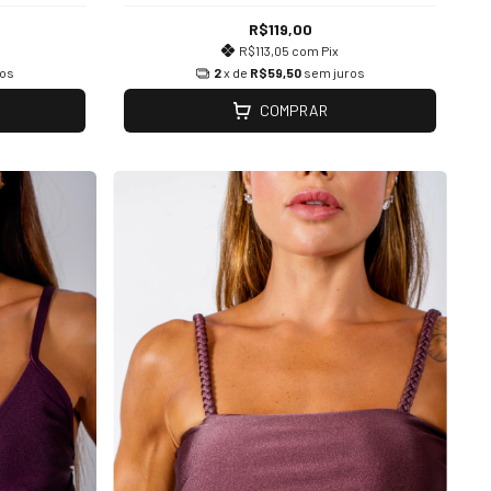
R$119,00
R$113,05
com
Pix
ros
2
x de
R$59,50
sem juros
COMPRAR