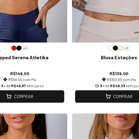
+5
+5
pped Serena Atletika
Blusa Estações
R$149,00
R$139,00
R$141,55
com
Pix
R$132,05
com
Pix
3
x de
R$49,67
sem juros
3
x de
R$46,33
sem ju
COMPRAR
COMPRAR