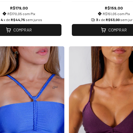
R$179,00
R$159,00
R$170,05
com
Pix
R$151,05
com
Pix
4
x de
R$44,75
sem juros
3
x de
R$53,00
sem ju
COMPRAR
COMPRAR