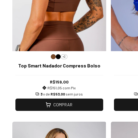
+2
Top Smart Nadador Compress Bolso
R$159,00
R$151,05
com
Pix
3
x de
R$53,00
sem juros
COMPRAR