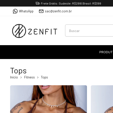
Frete Grátis: Sudeste: R$299 | Brasil: R$399
WhatsApp
sac@zenfit.com.br
PRODUT
Tops
Início
Fitness
Tops