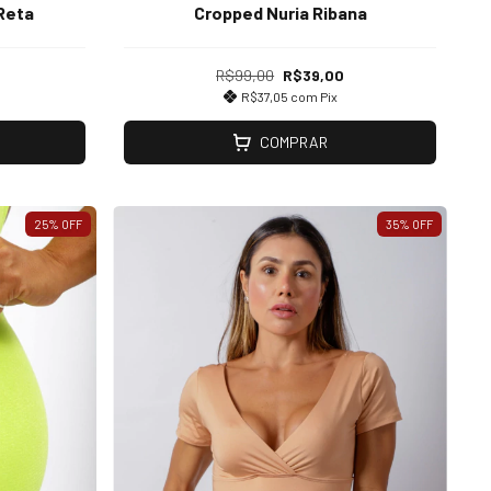
Reta
Cropped Nuria Ribana
R$99,00
R$39,00
R$37,05
com
Pix
COMPRAR
25
%
OFF
35
%
OFF