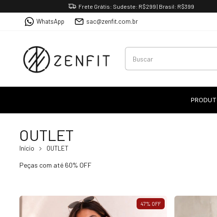
Frete Grátis: Sudeste: R$299 | Brasil: R$399
WhatsApp
sac@zenfit.com.br
PRODUT
OUTLET
Início
OUTLET
Peças com até 60% OFF
47
%
OFF