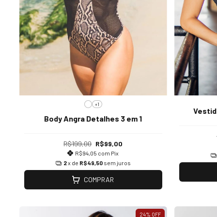
+1
Vestid
Body Angra Detalhes 3 em 1
R$199,00
R$99,00
R$94,05
com
Pix
2
x de
R$49,50
sem juros
COMPRAR
24
%
OFF