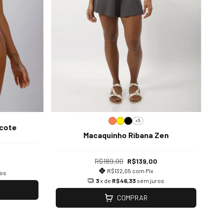
+5
ecote
Macaquinho Ribana Zen
0
R$189,00
R$139,00
R$132,05
com
Pix
ros
3
x de
R$46,33
sem juros
COMPRAR