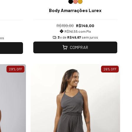
Body Amarrações Lurex
s
R$199,00
R$149,00
R$141,55
com
Pix
3
x de
R$49,67
sem juros
ros
COMPRAR
29
%
OFF
26
%
OFF