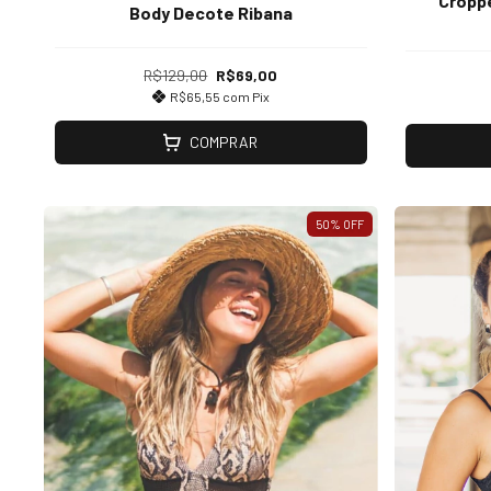
Cropp
Body Decote Ribana
R$129,00
R$69,00
R$65,55
com
Pix
COMPRAR
50
%
OFF