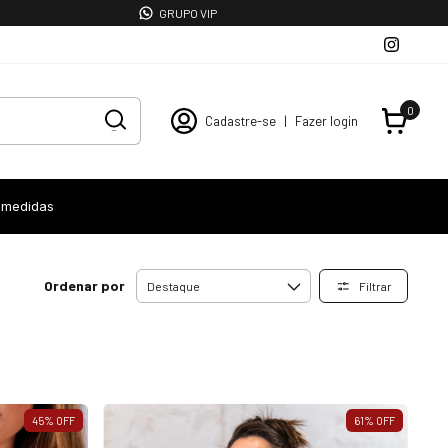
GRUPO VIP
0
Cadastre-se
|
Fazer login
 medidas
Ordenar por
Filtrar
45
%
OFF
61
%
OFF