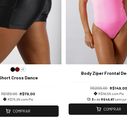
+2
Body Zíper Frontal D
Short Cross Dance
R$209,00
R$149,0
R$139,00
R$79,00
R$141,55
com
Pix
3
x de
R$49,67
sem ju
R$75,05
com
Pix
COMPRAR
COMPRAR