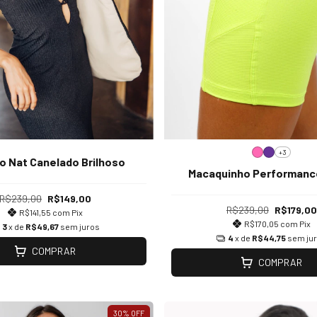
+3
o Nat Canelado Brilhoso
Macaquinho Performanc
R$239,00
R$149,00
R$239,00
R$179,00
R$141,55
com
Pix
R$170,05
com
Pix
3
x de
R$49,67
sem juros
4
x de
R$44,75
sem ju
COMPRAR
COMPRAR
30
%
OFF