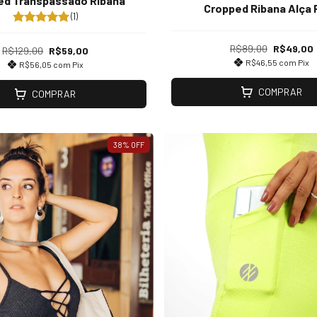
ed Transpassado Ribana
Cropped Ribana Alça 
(1)
R$89,00
R$49,00
R$129,00
R$59,00
R$46,55
com
Pix
R$56,05
com
Pix
COMPRAR
COMPRAR
38
%
OFF