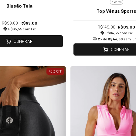
3 cores
Blusão Tela
Top Vênus Sport
R$99,00
R$69,00
R$149,00
R$89,00
R$65,55
com
Pix
R$84,55
com
Pix
2
x de
R$44,50
sem ju
COMPRAR
COMPRAR
43
%
OFF