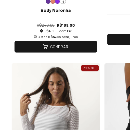
+8
Body Noronha
R$249,00
R$189,00
R$179,55
com
Pix
4
x de
R$47,25
sem juros
COMPRAR
39
%
OFF