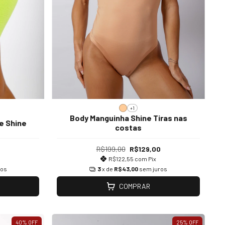
+1
Body Manguinha Shine Tiras nas
e Shine
costas
R$199,00
R$129,00
R$122,55
com
Pix
ros
3
x de
R$43,00
sem juros
COMPRAR
40
%
OFF
25
%
OFF