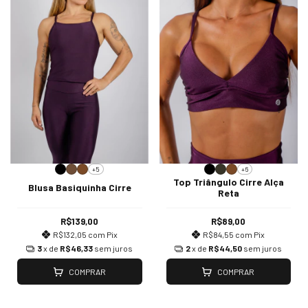
+5
+6
Top Triângulo Cirre Alça
Blusa Basiquinha Cirre
Reta
R$139,00
R$89,00
R$132,05
com
Pix
R$84,55
com
Pix
3
x de
R$46,33
sem juros
2
x de
R$44,50
sem juros
COMPRAR
COMPRAR