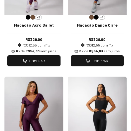
+5
+4
Macacão Acro Ballet
Macacão Dance Cirre
R$329,00
R$329,00
R$312,55
com
Pix
R$312,55
com
Pix
6
x de
R$54,83
sem juros
6
x de
R$54,83
sem juros
COMPRAR
COMPRAR