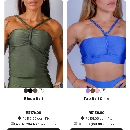
+7
+15
Blusa Bali
Top Bali Cirre
R$179,00
R$159,00
R$170,05
com
Pix
R$151,05
com
Pix
4
x de
R$44,75
sem juros
3
x de
R$53,00
sem juros