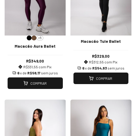
+5
Macacão Tule Ballet
Macacão Aura Ballet
R$329,00
R$349,00
R$312,55
com
Pix
R$331,55
com
Pix
6
x de
R$54,83
sem juros
6
x de
R$58,17
sem juros
COMPRAR
COMPRAR