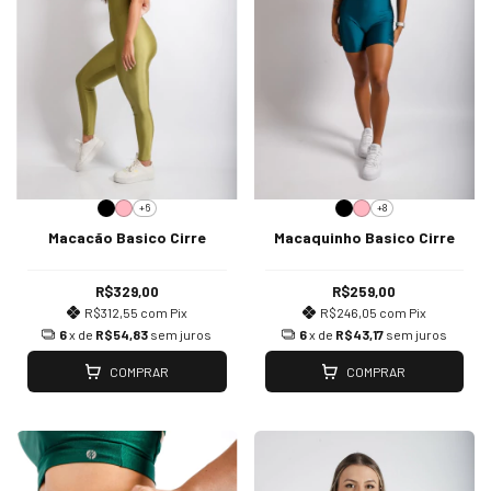
+6
+8
Macacão Basico Cirre
Macaquinho Basico Cirre
R$329,00
R$259,00
R$312,55
com
Pix
R$246,05
com
Pix
6
x de
R$54,83
sem juros
6
x de
R$43,17
sem juros
COMPRAR
COMPRAR