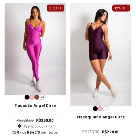
21
%
OFF
12
%
OFF
+8
Macacão Angel Cirre
+8
Macaquinho Angel Cirre
R$329,00
R$259,00
R$246,05
com
Pix
R$259,00
R$229,00
6
x de
R$43,17
sem juros