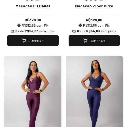
Macacão Fit Ballet
Macacão Zíper Cirre
R$329,00
R$329,00
R$312,55
com
Pix
R$312,55
com
Pix
6
x de
R$54,83
sem juros
6
x de
R$54,83
sem juros
COMPRAR
COMPRAR