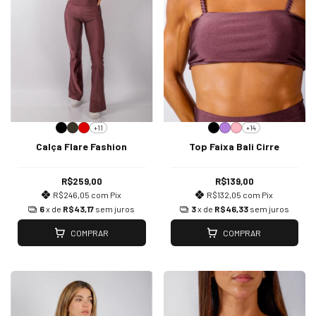
+11
+14
Calça Flare Fashion
Top Faixa Bali Cirre
R$259,00
R$139,00
R$246,05
com
Pix
R$132,05
com
Pix
6
x de
R$43,17
sem juros
3
x de
R$46,33
sem juros
COMPRAR
COMPRAR