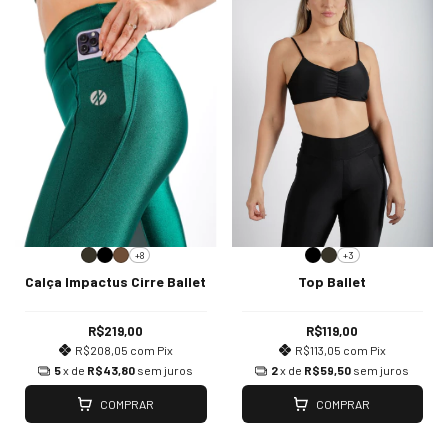
+8
+3
Calça Impactus Cirre Ballet
Top Ballet
R$219,00
R$119,00
R$208,05
com
Pix
R$113,05
com
Pix
5
x de
R$43,80
sem juros
2
x de
R$59,50
sem juros
COMPRAR
COMPRAR