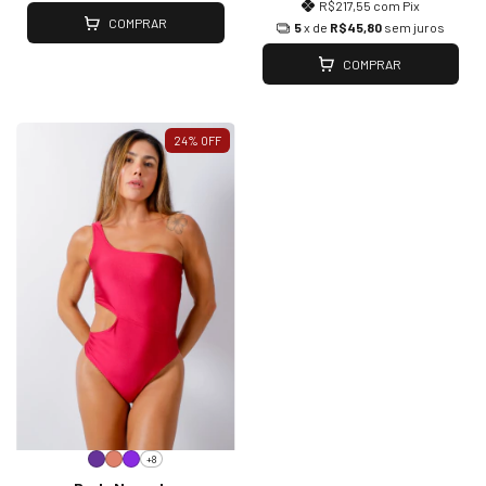
R$217,55
com
Pix
COMPRAR
5
x de
R$45,80
sem juros
COMPRAR
24
%
OFF
+8