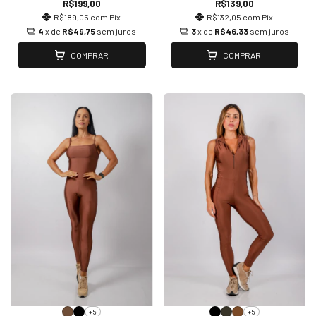
R$199,00
R$139,00
R$189,05
com
Pix
R$132,05
com
Pix
4
x de
R$49,75
sem juros
3
x de
R$46,33
sem juros
COMPRAR
COMPRAR
+5
+5